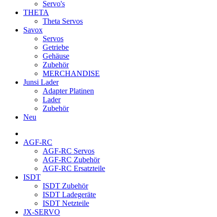
Servo's
THETA
Theta Servos
Savox
Servos
Getriebe
Gehäuse
Zubehör
MERCHANDISE
Junsi Lader
Adapter Platinen
Lader
Zubehör
Neu
AGF-RC
AGF-RC Servos
AGF-RC Zubehör
AGF-RC Ersatzteile
ISDT
ISDT Zubehör
ISDT Ladegeräte
ISDT Netzteile
JX-SERVO