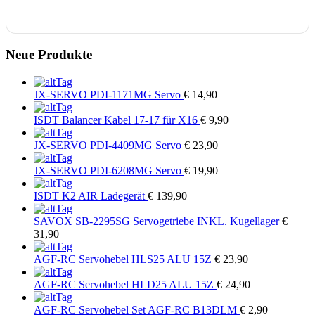
Neue Produkte
JX-SERVO
PDI-1171MG Servo
€ 14,90
ISDT
Balancer Kabel 17-17 für X16
€ 9,90
JX-SERVO
PDI-4409MG Servo
€ 23,90
JX-SERVO
PDI-6208MG Servo
€ 19,90
ISDT
K2 AIR Ladegerät
€ 139,90
SAVOX
SB-2295SG Servogetriebe INKL. Kugellager
€
31,90
AGF-RC
Servohebel HLS25 ALU 15Z
€ 23,90
AGF-RC
Servohebel HLD25 ALU 15Z
€ 24,90
AGF-RC
Servohebel Set AGF-RC B13DLM
€ 2,90