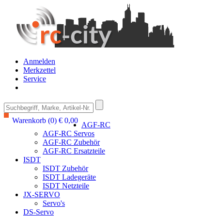
Anmelden
Merkzettel
Service
Warenkorb (0) € 0,00
AGF-RC
AGF-RC Servos
AGF-RC Zubehör
AGF-RC Ersatzteile
ISDT
ISDT Zubehör
ISDT Ladegeräte
ISDT Netzteile
JX-SERVO
Servo's
DS-Servo