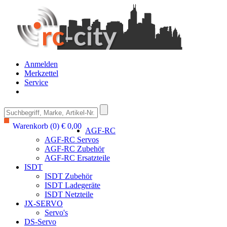
Anmelden
Merkzettel
Service
Warenkorb (0) € 0,00
AGF-RC
AGF-RC Servos
AGF-RC Zubehör
AGF-RC Ersatzteile
ISDT
ISDT Zubehör
ISDT Ladegeräte
ISDT Netzteile
JX-SERVO
Servo's
DS-Servo