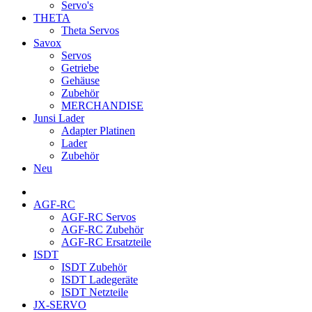
Servo's
THETA
Theta Servos
Savox
Servos
Getriebe
Gehäuse
Zubehör
MERCHANDISE
Junsi Lader
Adapter Platinen
Lader
Zubehör
Neu
AGF-RC
AGF-RC Servos
AGF-RC Zubehör
AGF-RC Ersatzteile
ISDT
ISDT Zubehör
ISDT Ladegeräte
ISDT Netzteile
JX-SERVO