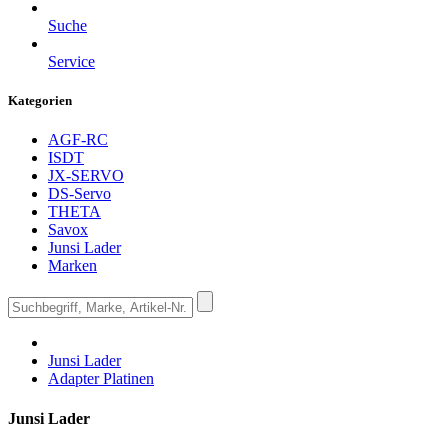
Suche
Service
Kategorien
AGF-RC
ISDT
JX-SERVO
DS-Servo
THETA
Savox
Junsi Lader
Marken
Junsi Lader
Adapter Platinen
Junsi Lader