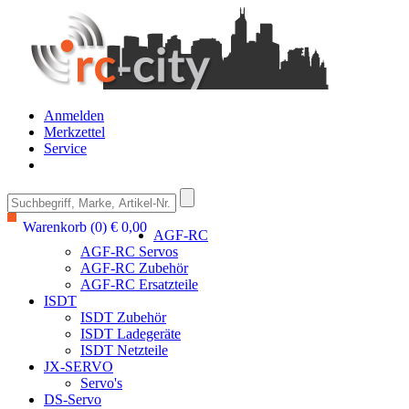
Anmelden
Merkzettel
Service
Warenkorb (0) € 0,00
AGF-RC
AGF-RC Servos
AGF-RC Zubehör
AGF-RC Ersatzteile
ISDT
ISDT Zubehör
ISDT Ladegeräte
ISDT Netzteile
JX-SERVO
Servo's
DS-Servo