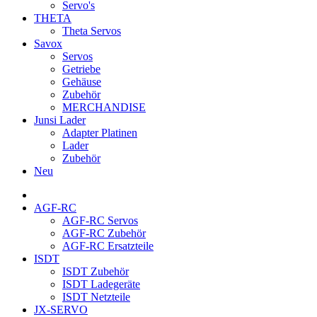
Servo's
THETA
Theta Servos
Savox
Servos
Getriebe
Gehäuse
Zubehör
MERCHANDISE
Junsi Lader
Adapter Platinen
Lader
Zubehör
Neu
AGF-RC
AGF-RC Servos
AGF-RC Zubehör
AGF-RC Ersatzteile
ISDT
ISDT Zubehör
ISDT Ladegeräte
ISDT Netzteile
JX-SERVO