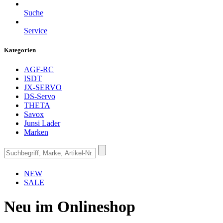
Suche
Service
Kategorien
AGF-RC
ISDT
JX-SERVO
DS-Servo
THETA
Savox
Junsi Lader
Marken
NEW
SALE
Neu im Onlineshop