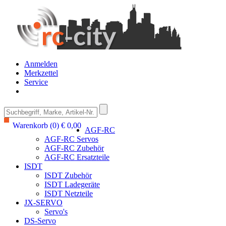
Anmelden
Merkzettel
Service
Warenkorb (0) € 0,00
AGF-RC
AGF-RC Servos
AGF-RC Zubehör
AGF-RC Ersatzteile
ISDT
ISDT Zubehör
ISDT Ladegeräte
ISDT Netzteile
JX-SERVO
Servo's
DS-Servo