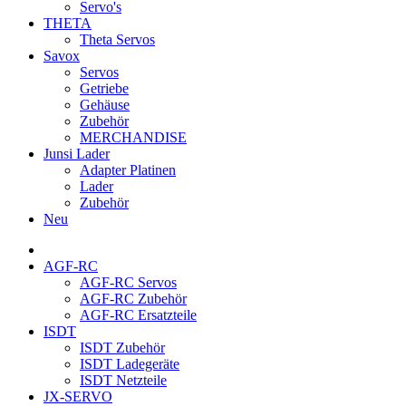
Servo's
THETA
Theta Servos
Savox
Servos
Getriebe
Gehäuse
Zubehör
MERCHANDISE
Junsi Lader
Adapter Platinen
Lader
Zubehör
Neu
AGF-RC
AGF-RC Servos
AGF-RC Zubehör
AGF-RC Ersatzteile
ISDT
ISDT Zubehör
ISDT Ladegeräte
ISDT Netzteile
JX-SERVO