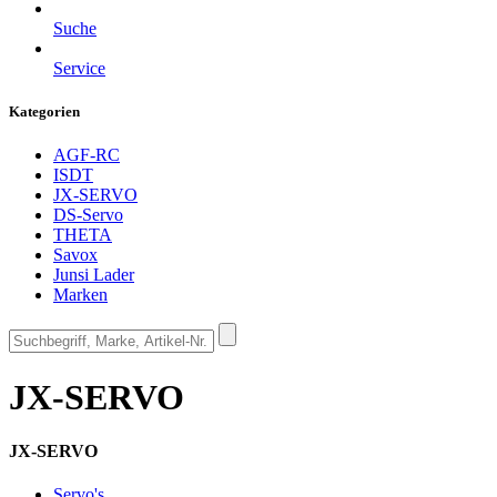
Suche
Service
Kategorien
AGF-RC
ISDT
JX-SERVO
DS-Servo
THETA
Savox
Junsi Lader
Marken
JX-SERVO
JX-SERVO
Servo's