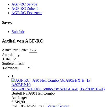
AGF-RC Servos
AGF-RC Zubehör
AGF-RC Ersatzteile
Savox
Zubehör
Artikel von AGF-RC
Artikel pro Seite:
Anordnung:
Sortieren nach:
1.
AGF-RC
A80 Heli Combo (3x A80BHX-H, 1x A80BHP-H)
Bestell-Nr.
A80 Heli Combo
Am Lager
€ 349,90
inkl. 19% MwSt., zzgl.
Versandkosten