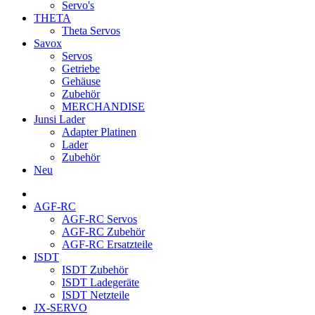
Servo's
THETA
Theta Servos
Savox
Servos
Getriebe
Gehäuse
Zubehör
MERCHANDISE
Junsi Lader
Adapter Platinen
Lader
Zubehör
Neu
AGF-RC
AGF-RC Servos
AGF-RC Zubehör
AGF-RC Ersatzteile
ISDT
ISDT Zubehör
ISDT Ladegeräte
ISDT Netzteile
JX-SERVO