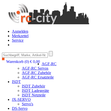
Anmelden
Merkzettel
Service
Warenkorb (0) € 0,00
AGF-RC
AGF-RC Servos
AGF-RC Zubehör
AGF-RC Ersatzteile
ISDT
ISDT Zubehör
ISDT Ladegeräte
ISDT Netzteile
JX-SERVO
Servo's
DS-Servo