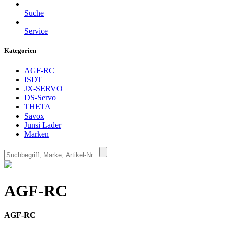
Suche
Service
Kategorien
AGF-RC
ISDT
JX-SERVO
DS-Servo
THETA
Savox
Junsi Lader
Marken
AGF-RC
AGF-RC