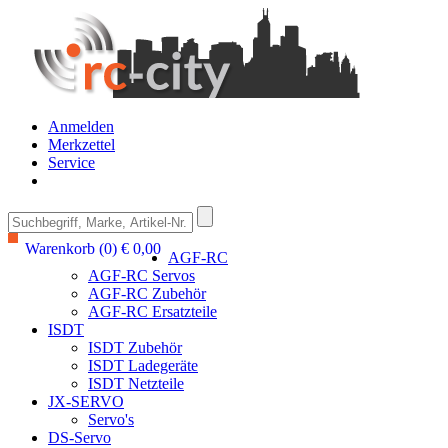
Anmelden
Merkzettel
Service
Warenkorb (0) € 0,00
AGF-RC
AGF-RC Servos
AGF-RC Zubehör
AGF-RC Ersatzteile
ISDT
ISDT Zubehör
ISDT Ladegeräte
ISDT Netzteile
JX-SERVO
Servo's
DS-Servo