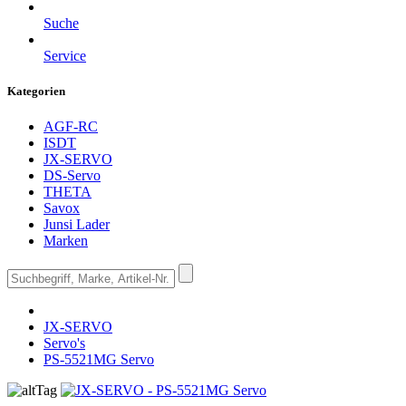
Suche
Service
Kategorien
AGF-RC
ISDT
JX-SERVO
DS-Servo
THETA
Savox
Junsi Lader
Marken
JX-SERVO
Servo's
PS-5521MG Servo