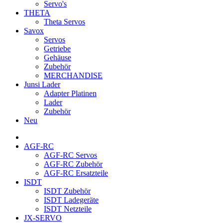
Servo's
THETA
Theta Servos
Savox
Servos
Getriebe
Gehäuse
Zubehör
MERCHANDISE
Junsi Lader
Adapter Platinen
Lader
Zubehör
Neu
AGF-RC
AGF-RC Servos
AGF-RC Zubehör
AGF-RC Ersatzteile
ISDT
ISDT Zubehör
ISDT Ladegeräte
ISDT Netzteile
JX-SERVO