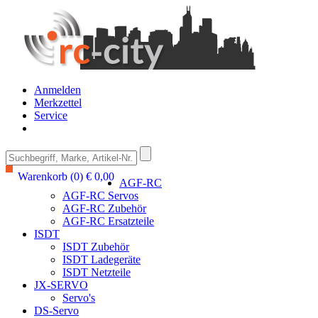
Anmelden
Merkzettel
Service
Warenkorb (0) € 0,00
AGF-RC
AGF-RC Servos
AGF-RC Zubehör
AGF-RC Ersatzteile
ISDT
ISDT Zubehör
ISDT Ladegeräte
ISDT Netzteile
JX-SERVO
Servo's
DS-Servo