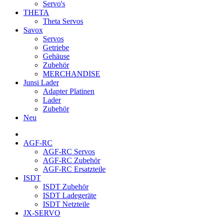
Servo's
THETA
Theta Servos
Savox
Servos
Getriebe
Gehäuse
Zubehör
MERCHANDISE
Junsi Lader
Adapter Platinen
Lader
Zubehör
Neu
AGF-RC
AGF-RC Servos
AGF-RC Zubehör
AGF-RC Ersatzteile
ISDT
ISDT Zubehör
ISDT Ladegeräte
ISDT Netzteile
JX-SERVO