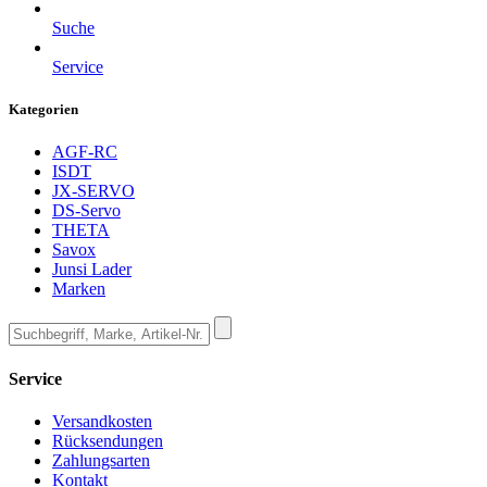
Suche
Service
Kategorien
AGF-RC
ISDT
JX-SERVO
DS-Servo
THETA
Savox
Junsi Lader
Marken
Service
Versandkosten
Rücksendungen
Zahlungsarten
Kontakt