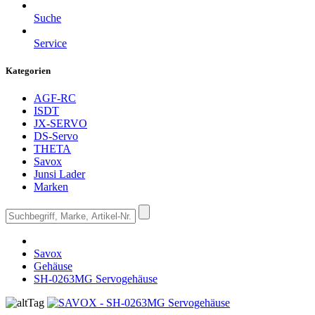
Suche
Service
Kategorien
AGF-RC
ISDT
JX-SERVO
DS-Servo
THETA
Savox
Junsi Lader
Marken
Savox
Gehäuse
SH-0263MG Servogehäuse