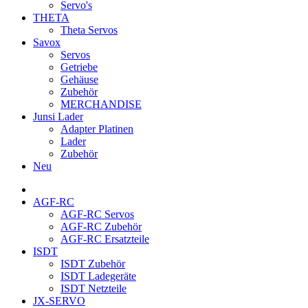
Servo's
THETA
Theta Servos
Savox
Servos
Getriebe
Gehäuse
Zubehör
MERCHANDISE
Junsi Lader
Adapter Platinen
Lader
Zubehör
Neu
AGF-RC
AGF-RC Servos
AGF-RC Zubehör
AGF-RC Ersatzteile
ISDT
ISDT Zubehör
ISDT Ladegeräte
ISDT Netzteile
JX-SERVO