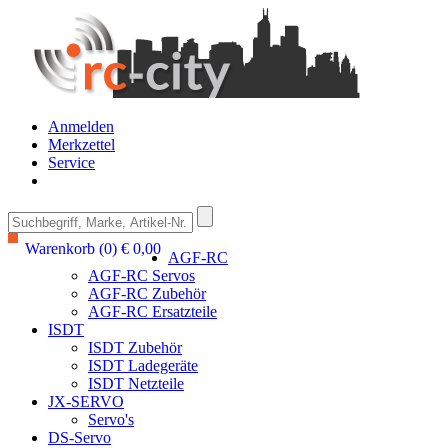
Anmelden
Merkzettel
Service
Warenkorb (0) € 0,00
AGF-RC
AGF-RC Servos
AGF-RC Zubehör
AGF-RC Ersatzteile
ISDT
ISDT Zubehör
ISDT Ladegeräte
ISDT Netzteile
JX-SERVO
Servo's
DS-Servo