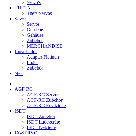
Servo's
THETA
Theta Servos
Savox
Servos
Getriebe
Gehäuse
Zubehör
MERCHANDISE
Junsi Lader
Adapter Platinen
Lader
Zubehör
Neu
AGF-RC
AGF-RC Servos
AGF-RC Zubehör
AGF-RC Ersatzteile
ISDT
ISDT Zubehör
ISDT Ladegeräte
ISDT Netzteile
JX-SERVO