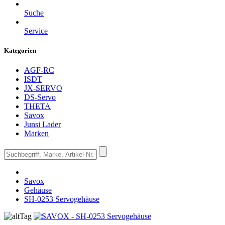
Suche
Service
Kategorien
AGF-RC
ISDT
JX-SERVO
DS-Servo
THETA
Savox
Junsi Lader
Marken
Savox
Gehäuse
SH-0253 Servogehäuse