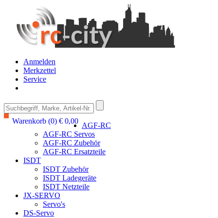
Anmelden
Merkzettel
Service
Warenkorb (0) € 0,00
AGF-RC
AGF-RC Servos
AGF-RC Zubehör
AGF-RC Ersatzteile
ISDT
ISDT Zubehör
ISDT Ladegeräte
ISDT Netzteile
JX-SERVO
Servo's
DS-Servo