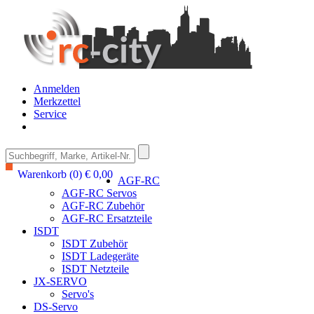
Anmelden
Merkzettel
Service
Warenkorb (0) € 0,00
AGF-RC
AGF-RC Servos
AGF-RC Zubehör
AGF-RC Ersatzteile
ISDT
ISDT Zubehör
ISDT Ladegeräte
ISDT Netzteile
JX-SERVO
Servo's
DS-Servo