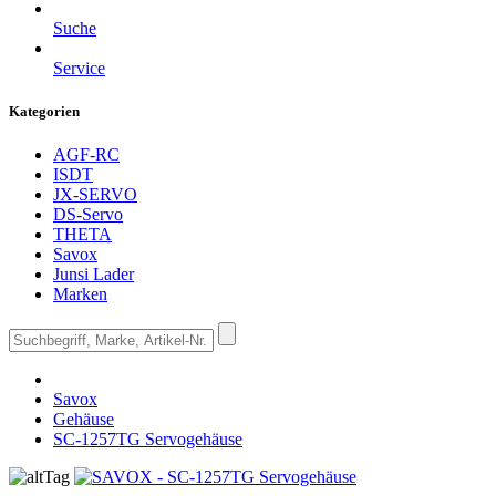
Suche
Service
Kategorien
AGF-RC
ISDT
JX-SERVO
DS-Servo
THETA
Savox
Junsi Lader
Marken
Savox
Gehäuse
SC-1257TG Servogehäuse