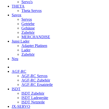
Servo's
THETA
Theta Servos
Savox
Servos
Getriebe
Gehäuse
Zubehör
MERCHANDISE
Junsi Lader
Adapter Platinen
Lader
Zubehör
Neu
AGF-RC
AGF-RC Servos
AGF-RC Zubehör
AGF-RC Ersatzteile
ISDT
ISDT Zubehör
ISDT Ladegeräte
ISDT Netzteile
JX-SERVO