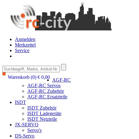
Anmelden
Merkzettel
Service
Warenkorb (0) € 0,00
AGF-RC
AGF-RC Servos
AGF-RC Zubehör
AGF-RC Ersatzteile
ISDT
ISDT Zubehör
ISDT Ladegeräte
ISDT Netzteile
JX-SERVO
Servo's
DS-Servo