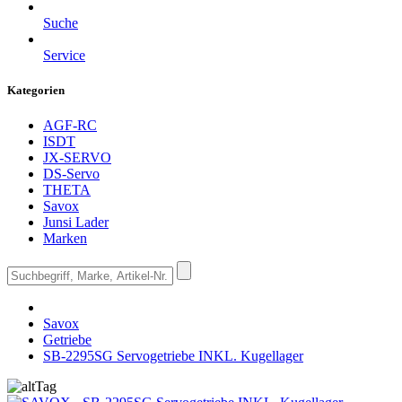
Suche
Service
Kategorien
AGF-RC
ISDT
JX-SERVO
DS-Servo
THETA
Savox
Junsi Lader
Marken
Savox
Getriebe
SB-2295SG Servogetriebe INKL. Kugellager