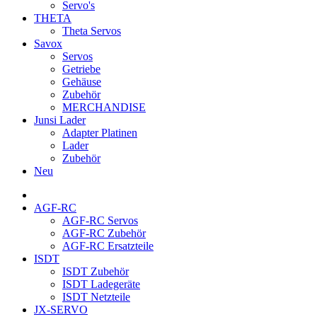
Servo's
THETA
Theta Servos
Savox
Servos
Getriebe
Gehäuse
Zubehör
MERCHANDISE
Junsi Lader
Adapter Platinen
Lader
Zubehör
Neu
AGF-RC
AGF-RC Servos
AGF-RC Zubehör
AGF-RC Ersatzteile
ISDT
ISDT Zubehör
ISDT Ladegeräte
ISDT Netzteile
JX-SERVO