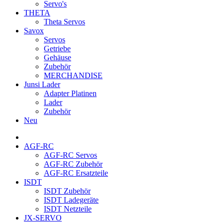
Servo's
THETA
Theta Servos
Savox
Servos
Getriebe
Gehäuse
Zubehör
MERCHANDISE
Junsi Lader
Adapter Platinen
Lader
Zubehör
Neu
AGF-RC
AGF-RC Servos
AGF-RC Zubehör
AGF-RC Ersatzteile
ISDT
ISDT Zubehör
ISDT Ladegeräte
ISDT Netzteile
JX-SERVO