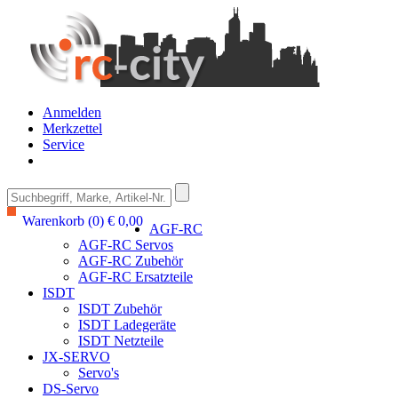
Anmelden
Merkzettel
Service
Warenkorb (0) € 0,00
AGF-RC
AGF-RC Servos
AGF-RC Zubehör
AGF-RC Ersatzteile
ISDT
ISDT Zubehör
ISDT Ladegeräte
ISDT Netzteile
JX-SERVO
Servo's
DS-Servo