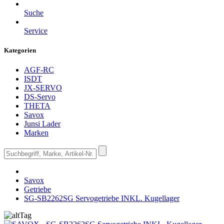
Suche
Service
Kategorien
AGF-RC
ISDT
JX-SERVO
DS-Servo
THETA
Savox
Junsi Lader
Marken
Savox
Getriebe
SG-SB2262SG Servogetriebe INKL. Kugellager