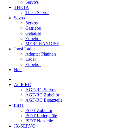
Servo's
THETA
Theta Servos
Savox
Servos
Getriebe
Gehäuse
Zubehör
MERCHANDISE
Junsi Lader
Adapter Platinen
Lader
Zubehör
Neu
AGF-RC
AGF-RC Servos
AGF-RC Zubehör
AGF-RC Ersatzteile
ISDT
ISDT Zubehör
ISDT Ladegeräte
ISDT Netzteile
JX-SERVO