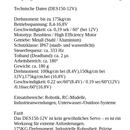
Technische Daten (DES150-12V):
Drehmoment: bis zu 175kg/cm
Betriebsspannung: 8,4-16,8V
Geschwindigkeit: ca. 0,19 sek / 60° (bei 12V)
Motortyp: Brushless / High Efficiency Motor
Getriebe: Metall (Stahl / Aluminium)
Schutzklasse: IP67 (staub- und wasserdicht)
Steuerfrequenz: ca. 333 Hz
Totband (Deadband): ca. 2 µs
Arbeitsbereich: ca. 180°
Gewicht: ca. 180 g
Drehmoment: 100kg/cm bei (8.4V),150kg/cm bei
12V),175kg/cm.bei (16.8V)
Geschwindigkeit: 0.22 sec/60°(8.4V) / 0.19 sec/60°(12V)
/0.16sec/60°(16.8V)
Einsatzbereiche: Robotik, RC-Modelle,
Industrieanwendungen, Unterwasser-/Outdoor-Systeme
Fazit
Das DES150-12V ist kein gewöhnliches Servo – es ist ein
Werkzeug für extreme Anforderungen.
175KG Drehmoment. Industrielle Robustheit. Präzise