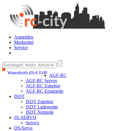
Anmelden
Merkzettel
Service
Warenkorb (0) € 0,00
AGF-RC
AGF-RC Servos
AGF-RC Zubehör
AGF-RC Ersatzteile
ISDT
ISDT Zubehör
ISDT Ladegeräte
ISDT Netzteile
JX-SERVO
Servo's
DS-Servo