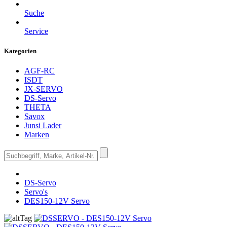
Suche
Service
Kategorien
AGF-RC
ISDT
JX-SERVO
DS-Servo
THETA
Savox
Junsi Lader
Marken
DS-Servo
Servo's
DES150-12V Servo