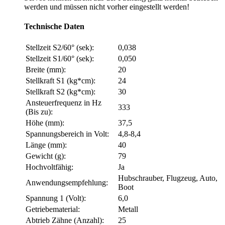
werden und müssen nicht vorher eingestellt werden!
Technische Daten
Stellzeit S2/60° (sek):
0,038
Stellzeit S1/60° (sek):
0,050
Breite (mm):
20
Stellkraft S1 (kg*cm):
24
Stellkraft S2 (kg*cm):
30
Ansteuerfrequenz in Hz
333
(Bis zu):
Höhe (mm):
37,5
Spannungsbereich in Volt:
4,8-8,4
Länge (mm):
40
Gewicht (g):
79
Hochvoltfähig:
Ja
Hubschrauber, Flugzeug, Auto,
Anwendungsempfehlung:
Boot
Spannung 1 (Volt):
6,0
Getriebematerial:
Metall
Abtrieb Zähne (Anzahl):
25