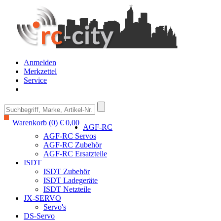
Anmelden
Merkzettel
Service
Warenkorb (0) € 0,00
AGF-RC
AGF-RC Servos
AGF-RC Zubehör
AGF-RC Ersatzteile
ISDT
ISDT Zubehör
ISDT Ladegeräte
ISDT Netzteile
JX-SERVO
Servo's
DS-Servo