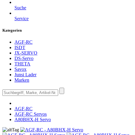
Suche
Service
Kategorien
AGF-RC
ISDT
JX-SERVO
DS-Servo
THETA
Savox
Junsi Lader
Marken
AGF-RC
AGF-RC Servos
A80BHX-H Servo