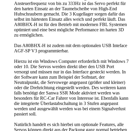
Ansteuerfrequenz von bis zu 333Hz ist das Servo perfekt für
den harten Einsatz an der Taumelscheibe von High-End
Hubschraubern gemacht. Die 3 Kugellager sorgen dafür das
selbst im härtesten Einsatz alles weich und perfekt läuft. Das
A80BHX-H ist für den Betrieb mit modernen FBL Systemen
optimiert und eine best mögliche Performance im harten 3D
zu ermöglichen.
Das A80BHX-H ist zudem mit dem optionalen USB Inteface
AGF-SP V3 programmierbar.
Hierzu ist ein Windows Computer erforderlich mit Windows 7
oder 10. Die Servos werden direkt über den USB Port
versorgt und müssen nur in das Interface gesteckt werden. In
der Software kann zum Beispiel der Softstart, der
Neutralpunkt, die Servowege angepasst (größer und kleiner)
oder die Drehrichtung eingestellt werden. Des weiteren kann
falls benötigt der Sanwa SSR Mode aktiviert werden was
besonders für RC-Car Fahrer von Interesse ist. Ebenfalls kann
die integrierte Überlastabschaltung in 3 Stufen angepasst
werden und ausgewählt werden was bei einem Signalverlust
passiert soll.
Natürlich handelt es sich hierbei um optionale Features, alle
Servos können direkt aus der Packung ganz normal betrieben