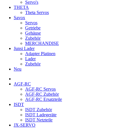
Servo's
THETA
Theta Servos
Savox
Servos
Getriebe
Gehäuse
Zubehör
MERCHANDISE
Junsi Lader
Adapter Platinen
Lader
Zubehör
Neu
AGF-RC
AGF-RC Servos
AGF-RC Zubehör
AGF-RC Ersatzteile
ISDT
ISDT Zubehör
ISDT Ladegeräte
ISDT Netzteile
JX-SERVO